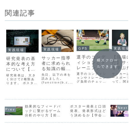
関連記事
GPS
実践現場
実践現場
実践現場
選手のコンデ
【現場に
サッカー指導
研究発表の基
横スクロー
ィションとト
た】サッ
者に求められ
本的な考え方
ルできます
レーニング負
を学ぶた
る知識の幅に
について【ス
荷のチェック
読んだ本
ついて考えて
選手のコンディシ
サッカーは
ライド作成の
先日、以下の本を
研究発表は、大き
【Googleフ
ョンやトレーニン
すすめ書
ースポーツ
みる
読みました。
基本】
く分けて2種類あ
グ負荷のチェック
って、関連
(function(b,c,f,
ォーム使用】
介】
ります。 ポスター
は、チームマネジ
非常に多い
g,a,d,e)
発表 口頭発表で
メント上とても重
これはサッ
{b.MoshimoAffil
す。ポスター発表
要です。コンディ
知る上でと
iateObject=a;b
は、A0サイズ等の
ション・トレーニ
りがたいこ
=b||function()
大きめのポスター
ング負荷のチェッ
思っていま
{arguments.cur
に研究成果を記述
クには以下のもの
は仕事も趣
rentScript=c.cu
して発表する形式
効果的なフィードバ
ポスター発表と口頭
がよく使われてい
ッカー関連
rrentScrip...
です。口頭発表
ックに繋がるゲーム
発表、発表形式はど
ます。 GPS、ハ
で、サッカ
は、パワーポイン
分析のやり方【前提
う決めるか【学会発
ートレートモニタ
する本はで
トやKeynoteなど
を整理する】
表】
ー アプリ 手作業
り読むよう
のツールを利用し
による集計これら
います。大
て発表する形式で
について解説...
るサッカー
す。今回...
の...