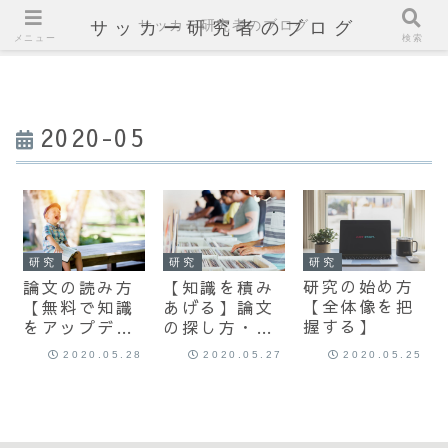
サッカー研究者のブログ
サッカー研究者のブログ
メニュー
検索
2020-05
研究
研究
研究
研究の始め方
【知識を積み
論文の読み方
【全体像を把
あげる】論文
【無料で知識
握する】
の探し方・ま
をアップデー
とめ方
トする】
2020.05.28
2020.05.27
2020.05.25
【Google
Scholar】